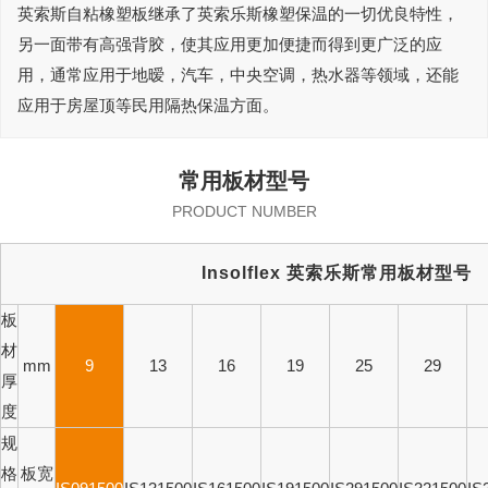
英索斯自粘橡塑板继承了英索乐斯橡塑保温的一切优良特性，
另一面带有高强背胶，使其应用更加便捷而得到更广泛的应
用，通常应用于地暧，汽车，中央空调，热水器等领域，还能
应用于房屋顶等民用隔热保温方面。
常用板材型号
PRODUCT NUMBER
I
n
solflex 英索乐斯常用板材型号
板
材
mm
9
13
16
19
25
29
厚
度
规
格
板宽