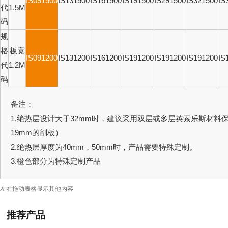
I
S091500
IS131500
IS161500
IS191500
IS291500
IS321500
IS
代
1
.5M
码
规
格
板宽
IS091200
IS131200
IS161200
IS191200
IS191200
IS191200
IS
代
1.2M
码
备注：
1.绝热层设计大于32mm时，建议采用双层或多层英索乐斯材料保
19mm的剖板）
2.绝热层厚度为40mm，50mm时，产品需要特殊定制。
3.橙色部分为特殊定制产品
左右拖动表格显示其他内容
推荐产品