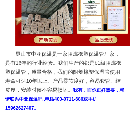
昆山市中亚保温是一家阻燃橡塑保温管厂家，
具有
16
年的行业经验。我们生产的都是
b1
级阻燃橡
塑保温管，质量合格，我们的阻燃橡塑保温管使用
寿命可达
10
年以上。产品柔软度好，容易套管。结
皮厚，安装时候不容易损坏。
我有，而你正好需要，就
请联系中亚保温吧
,
电话
400-0711-686
或手机
15962627407
。