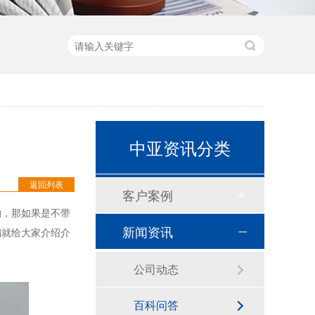
预切橡塑保温管
中亚资讯分类
返回列表
客户案例
的，那如果是不带
新闻资讯
建筑通风用橡塑保温板
编就给大家介绍介
公司动态
百科问答