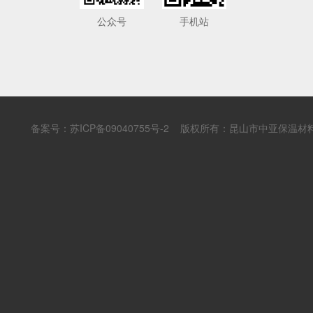
公众号
手机站
备案号：
苏ICP备09040755号-2
版权所有：昆山市中亚保温材