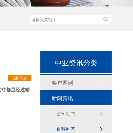
预切橡塑保温管
中亚资讯分类
返回列表
客户案例
尺寸都是经过精
新闻资讯
建筑通风用橡塑保温板
公司动态
百科问答