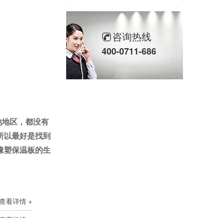
自粘橡塑保温板
咨询热线
400-0711-686
他地区，都没有
复合铝箔橡塑板
所以最好是找到
橡塑保温板的生
查看详情 +