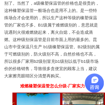
别了。当然了，
a
级橡塑保温管的价格也是很贵的，
这种橡塑保温管一般场合也是用不上的。是一些特
殊场合才会使用的，所以生产这种等级的橡塑保温
管的厂家也不多。
B1
级属于难燃级别的，意思就是
说遇到火很难燃烧起来，离火自熄，不会造成滴
燃。这种级别保温管是目前市面上用的最多的。昆
山市中亚保温只生产
b1
级橡塑保温管。
B2
级别的属
于可燃级别的，防火级别不高，自然价格也不高，
所以很多厂家用
b2
级别冒充
b1
级别以低于
b1
级市场
价的价格销售，导致很多贪便宜的顾客上当，建议
大家擦亮眼睛区分清楚再购买。
难燃橡塑保温管怎么分级-厂家实力