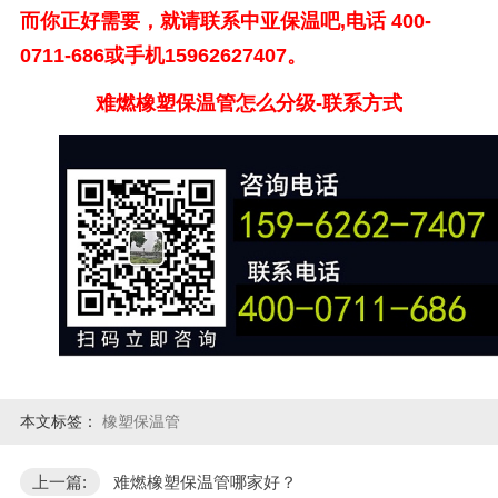
而你正好需要，就请联系中亚保温吧
,
电话
400-
0711-686
或手机
15962627407
。
难燃橡塑保温管怎么分级-联系方式
本文标签：
橡塑保温管
上一篇:
难燃橡塑保温管哪家好？