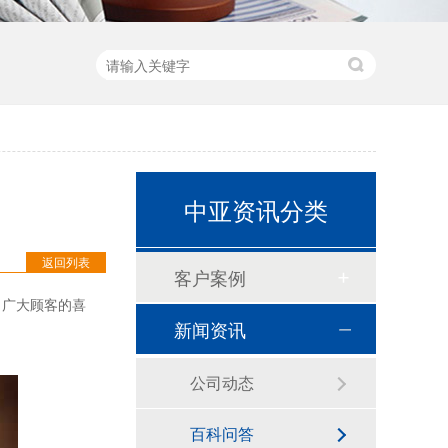
预切橡塑保温管
中亚资讯分类
返回列表
客户案例
了广大顾客的喜
新闻资讯
公司动态
建筑通风用橡塑保温板
百科问答