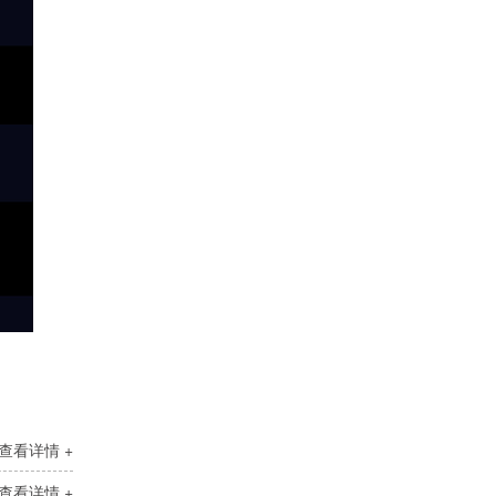
复合铝箔橡塑管
查看详情 +
预切橡塑保温管
查看详情 +