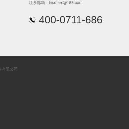
联系邮箱：insoflex@163.com
400-0711-686
复合铝箔橡塑管
料有限公司
预切橡塑保温管