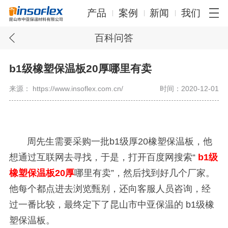
产品
案例
新闻
我们
百科问答
b1级橡塑保温板20厚哪里有卖
来源： https://www.insoflex.com.cn/
时间：2020-12-01
周先生需要采购一批
b1
级厚
20
橡塑保温板，他
想通过互联网去寻找，于是，打开百度网搜索“
b1
级
橡塑保温板
20
厚
哪里有卖”，然后找到好几个厂家。
他每个都点进去浏览甄别，还向客服人员咨询，经
过一番比较，最终定下了昆山市中亚保温的
b1
级橡
塑保温板。