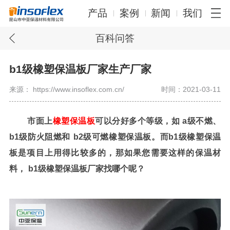
产品
案例
新闻
我们
百科问答
b1级橡塑保温板厂家生产厂家
来源： https://www.insoflex.com.cn/
时间：2021-03-11
市面上
橡塑保温板
可以分好多个等级，如
a
级不燃、
b1
级防火阻燃和
b2
级可燃橡塑保温板。而
b1
级橡塑保温
板是项目上用得比较多的，那如果您需要这样的保温材
料，
b1
级橡塑保温板厂家找哪个呢？