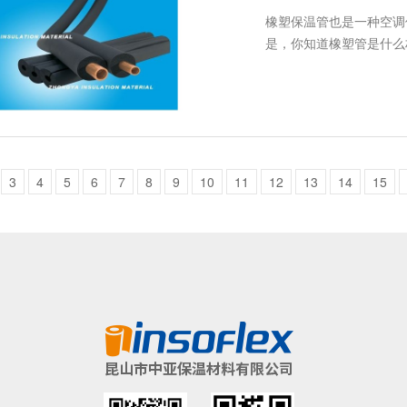
橡塑保温管也是一种空调
是，你知道橡塑管是什么
3
4
5
6
7
8
9
10
11
12
13
14
15